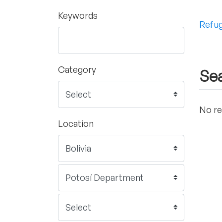
Keywords
Refug
Category
Sea
No re
Location