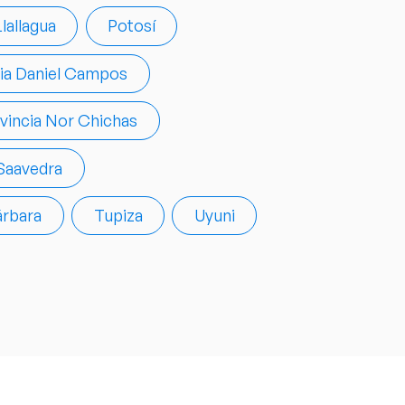
Llallagua
Potosí
cia Daniel Campos
vincia Nor Chichas
 Saavedra
árbara
Tupiza
Uyuni