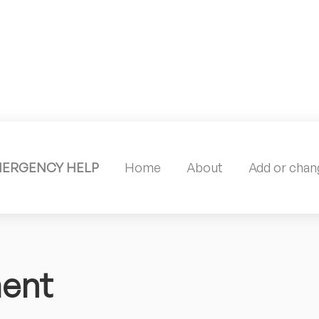
MERGENCY HELP
Home
About
Add or chang
ment