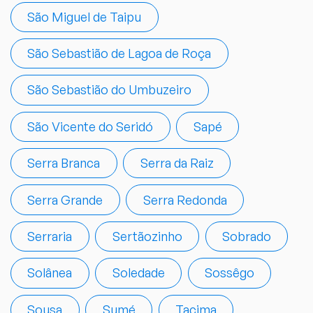
São Miguel de Taipu
São Sebastião de Lagoa de Roça
São Sebastião do Umbuzeiro
São Vicente do Seridó
Sapé
Serra Branca
Serra da Raiz
Serra Grande
Serra Redonda
Serraria
Sertãozinho
Sobrado
Solânea
Soledade
Sossêgo
Sousa
Sumé
Tacima