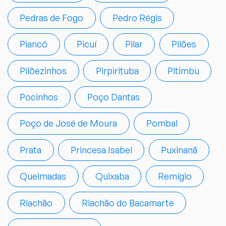
Pedras de Fogo
Pedro Régis
Piancó
Picuí
Pilar
Pilões
Pilõezinhos
Pirpirituba
Pitimbu
Pocinhos
Poço Dantas
Poço de José de Moura
Pombal
Prata
Princesa Isabel
Puxinanã
Queimadas
Quixaba
Remígio
Riachão
Riachão do Bacamarte