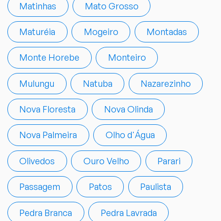
Matinhas
Mato Grosso
Maturéia
Mogeiro
Montadas
Monte Horebe
Monteiro
Mulungu
Natuba
Nazarezinho
Nova Floresta
Nova Olinda
Nova Palmeira
Olho d'Água
Olivedos
Ouro Velho
Parari
Passagem
Patos
Paulista
Pedra Branca
Pedra Lavrada