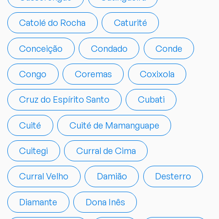
Catolé do Rocha
Caturité
Conceição
Condado
Conde
Congo
Coremas
Coxixola
Cruz do Espírito Santo
Cubati
Cuité
Cuité de Mamanguape
Cuitegi
Curral de Cima
Curral Velho
Damião
Desterro
Diamante
Dona Inês