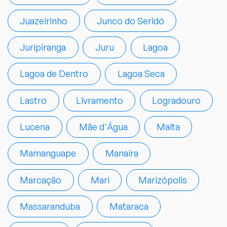
Juazeirinho
Junco do Seridó
Juripiranga
Juru
Lagoa
Lagoa de Dentro
Lagoa Seca
Lastro
Livramento
Logradouro
Lucena
Mãe d'Água
Malta
Mamanguape
Manaíra
Marcação
Mari
Marizópolis
Massaranduba
Mataraca