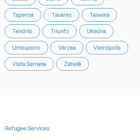
Taperoá
Tavares
Teixeira
Tenório
Triunfo
Uiraúna
Umbuzeiro
Várzea
Vieirópolis
Vista Serrana
Zabelê
Refugee Services