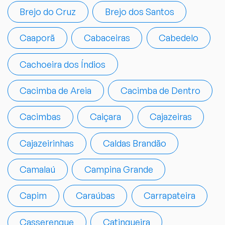
Brejo do Cruz
Brejo dos Santos
Caaporã
Cabaceiras
Cabedelo
Cachoeira dos Índios
Cacimba de Areia
Cacimba de Dentro
Cacimbas
Caiçara
Cajazeiras
Cajazeirinhas
Caldas Brandão
Camalaú
Campina Grande
Capim
Caraúbas
Carrapateira
Casserengue
Catingueira