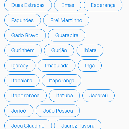
Duas Estradas
Emas
Esperança
Fagundes
Frei Martinho
Gado Bravo
Guarabira
Gurinhém
Gurjão
Ibiara
Igaracy
Imaculada
Ingá
Itabaiana
Itaporanga
Itapororoca
Itatuba
Jacaraú
Jericó
João Pessoa
Joca Claudino
Juarez Távora