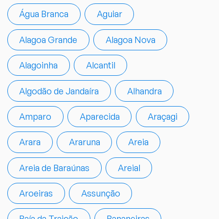
Água Branca
Aguiar
Alagoa Grande
Alagoa Nova
Alagoinha
Alcantil
Algodão de Jandaíra
Alhandra
Amparo
Aparecida
Araçagi
Arara
Araruna
Areia
Areia de Baraúnas
Areial
Aroeiras
Assunção
Baía da Traição
Bananeiras