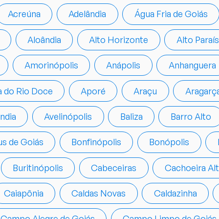
Acreúna
Adelândia
Água Fria de Goiás
Aloândia
Alto Horizonte
Alto Paraí
Amorinópolis
Anápolis
Anhanguera
a do Rio Doce
Aporé
Araçu
Aragarç
ândia
Avelinópolis
Baliza
Barro Alto
s de Goiás
Bonfinópolis
Bonópolis
Buritinópolis
Cabeceiras
Cachoeira Alt
Caiapônia
Caldas Novas
Caldazinha
Campo Alegre de Goiás
Campo Limpo de Goiás