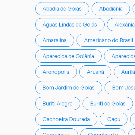
Abadia de Goiás
Abadiânia
Águas Lindas de Goiás
Alexânia
Amaralina
Americano do Brasil
Aparecida de Goiânia
Aparecid
Arenópolis
Aruanã
Auril
Bom Jardim de Goiás
Bom Jesu
Buriti Alegre
Buriti de Goiás
Cachoeira Dourada
Caçu
Campinaçu
Campinorte