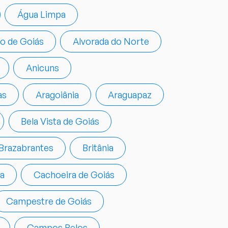
Água Limpa
so de Goiás
Alvorada do Norte
Anicuns
as
Aragoiânia
Araguapaz
Bela Vista de Goiás
Brazabrantes
Britânia
a
Cachoeira de Goiás
Campestre de Goiás
Campos Belos