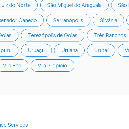
Luiz do Norte
São Miguel do Araguaia
São 
Senador Canedo
Serranópolis
Silvânia
Goiás
Terezópolis de Goiás
Três Ranchos
apuru
Uruaçu
Uruana
Urutaí
V
Vila Boa
Vila Propício
ee Services