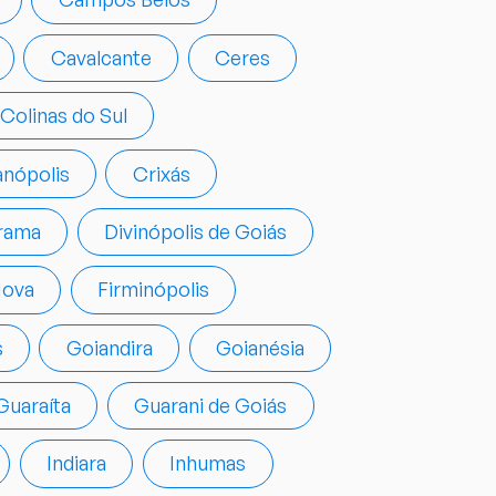
Cavalcante
Ceres
Colinas do Sul
anópolis
Crixás
rama
Divinópolis de Goiás
Nova
Firminópolis
s
Goiandira
Goianésia
Guaraíta
Guarani de Goiás
Indiara
Inhumas