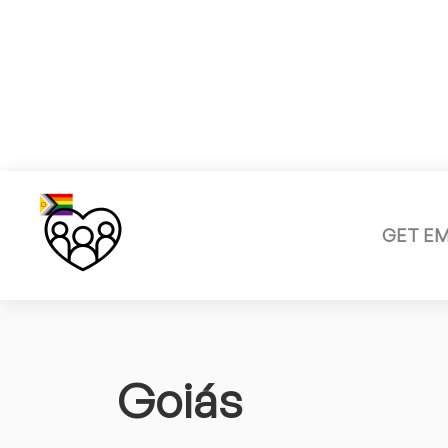
GET E
Goiás