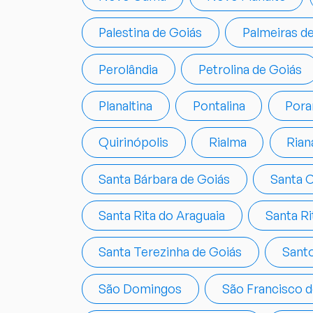
Palestina de Goiás
Palmeiras d
Perolândia
Petrolina de Goiás
Planaltina
Pontalina
Pora
Quirinópolis
Rialma
Rian
Santa Bárbara de Goiás
Santa C
Santa Rita do Araguaia
Santa R
Santa Terezinha de Goiás
Santo
São Domingos
São Francisco d