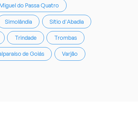
Miguel do Passa Quatro
Simolândia
Sítio d'Abadia
Trindade
Trombas
alparaíso de Goiás
Varjão