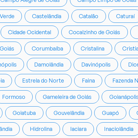
 Verde
Castelândia
Catalão
Caturaí
Cidade Ocidental
Cocalzinho de Goiás
Goiás
Corumbaíba
Cristalina
Cristi
ópolis
Damolândia
Davinópolis
Dio
ia
Estrela do Norte
Faina
Fazenda 
Formoso
Gameleira de Goiás
Goianápoli
Goiatuba
Gouvelândia
Guapó
ândia
Hidrolina
Iaciara
Inaciolândia