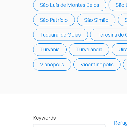
São Luís de Montes Belos
São 
São Patrício
São Simão
Taquaral de Goiás
Teresina de 
Turvânia
Turvelândia
Uir
Vianópolis
Vicentinópolis
Keywords
Refug