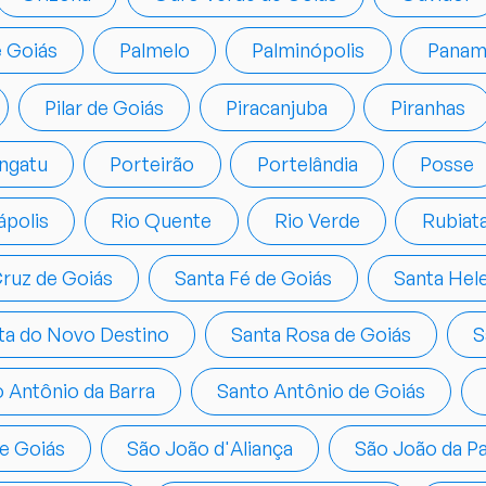
e Goiás
Palmelo
Palminópolis
Panam
Pilar de Goiás
Piracanjuba
Piranhas
ngatu
Porteirão
Portelândia
Posse
ápolis
Rio Quente
Rio Verde
Rubiat
ruz de Goiás
Santa Fé de Goiás
Santa Hel
ita do Novo Destino
Santa Rosa de Goiás
S
 Antônio da Barra
Santo Antônio de Goiás
e Goiás
São João d'Aliança
São João da P