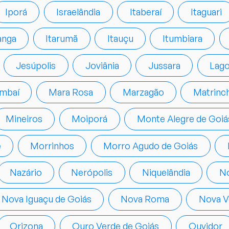
Iporá
Israelândia
Itaberaí
Itaguari
anga
Itarumã
Itauçu
Itumbiara
Jesúpolis
Joviânia
Jussara
Lago
mbaí
Mara Rosa
Marzagão
Matrinc
Mineiros
Moiporá
Monte Alegre de Goiá
e
Morrinhos
Morro Agudo de Goiás
Nazário
Nerópolis
Niquelândia
No
Nova Iguaçu de Goiás
Nova Roma
Nova V
Orizona
Ouro Verde de Goiás
Ouvidor