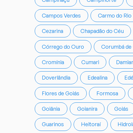
Campos Verdes
Carmo do Rio
Cezarina
Chapadão do Céu
Córrego do Ouro
Corumbá de 
Cromínia
Cumari
Damian
Doverlândia
Edealina
Edé
Flores de Goiás
Formosa
Goiânia
Goianira
Goiás
Guarinos
Heitoraí
Hidrol