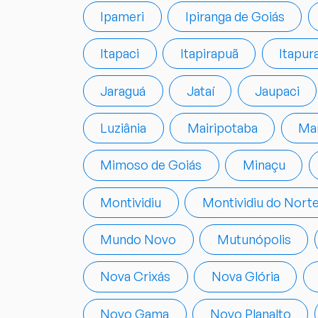
Ipameri
Ipiranga de Goiás
Itapaci
Itapirapuã
Itapur
Jaraguá
Jataí
Jaupaci
Luziânia
Mairipotaba
Ma
Mimoso de Goiás
Minaçu
Montividiu
Montividiu do Nort
Mundo Novo
Mutunópolis
Nova Crixás
Nova Glória
Novo Gama
Novo Planalto