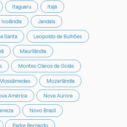
Itaguaru
Itajá
Ivolândia
Jandaia
a Santa
Leopoldo de Bulhões
hã
Maurilândia
s
Montes Claros de Goiás
Mossâmedes
Mozarlândia
va América
Nova Aurora
eneza
Novo Brasil
Padre Bernardo