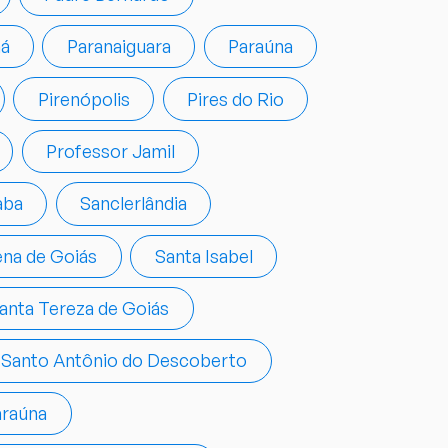
á
Paranaiguara
Paraúna
Pirenópolis
Pires do Rio
Professor Jamil
aba
Sanclerlândia
ena de Goiás
Santa Isabel
anta Tereza de Goiás
Santo Antônio do Descoberto
araúna