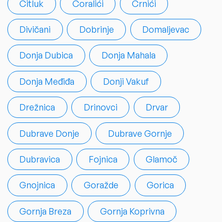
Čitluk
Ćoralići
Crnići
Divičani
Dobrinje
Domaljevac
Donja Dubica
Donja Mahala
Donja Međiđa
Donji Vakuf
Drežnica
Drinovci
Drvar
Dubrave Donje
Dubrave Gornje
Dubravica
Fojnica
Glamoč
Gnojnica
Goražde
Gorica
Gornja Breza
Gornja Koprivna