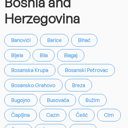
Bosnia and
Herzegovina
Banovići
Barice
Bihać
Bijela
Bila
Blagaj
Bosanska Krupa
Bosanski Petrovac
Bosansko Grahovo
Breza
Bugojno
Busovača
Bužim
Čapljina
Cazin
Čelić
Cim