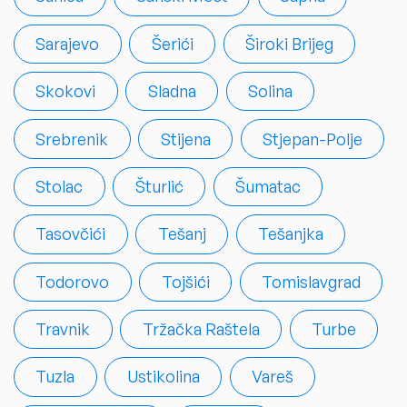
Sarajevo
Šerići
Široki Brijeg
Skokovi
Sladna
Solina
Srebrenik
Stijena
Stjepan-Polje
Stolac
Šturlić
Šumatac
Tasovčići
Tešanj
Tešanjka
Todorovo
Tojšići
Tomislavgrad
Travnik
Tržačka Raštela
Turbe
Tuzla
Ustikolina
Vareš