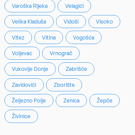
Varoška Rijeka
Velagići
Velika Kladuša
Vidoši
Visoko
Vitez
Vitina
Vogošća
Voljevac
Vrnograč
Vukovije Donje
Zabrišće
Zavidovići
Zborište
Željezno Polje
Zenica
Žepče
Živinice