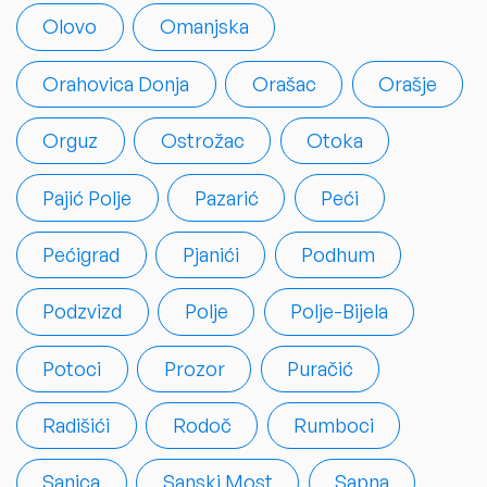
Olovo
Omanjska
Orahovica Donja
Orašac
Orašje
Orguz
Ostrožac
Otoka
Pajić Polje
Pazarić
Peći
Pećigrad
Pjanići
Podhum
Podzvizd
Polje
Polje-Bijela
Potoci
Prozor
Puračić
Radišići
Rodoč
Rumboci
Sanica
Sanski Most
Sapna