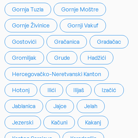
Gornja Tuzla
Gornje Moštre
Gornje Živinice
Gornji Vakuf
Gostovići
Gračanica
Gradačac
Gromiljak
Grude
Hadžići
Hercegovačko-Neretvanski Kanton
Hotonj
Ilići
Ilijaš
Izačić
Jablanica
Jajce
Jelah
Jezerski
Kačuni
Kakanj