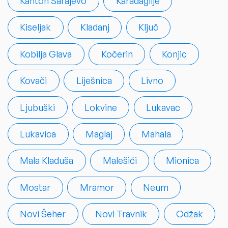
Kanton Sarajevo
Karadaglije
Kiseljak
Kladanj
Ključ
Kobilja Glava
Kočerin
Konjic
Kovači
Liješnica
Livno
Ljubuški
Lokvine
Lukavac
Lukavica
Maglaj
Mahala
Mala Kladuša
Malešići
Mionica
Mostar
Mramor
Neum
Novi Šeher
Novi Travnik
Odžak